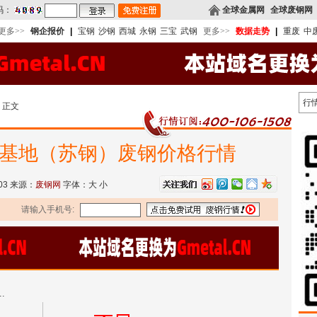
码：
全球金属网
全球废钢网
更多>>
钢企报价
|
宝钢
沙钢
西城
永钢
三宝
武钢
更多>>
数据走势
|
重废
中
行
 正文
州基地（苏钢）废钢价格行情
-03 来源：
废钢网
字体：
大
小
请输入手机号:
.