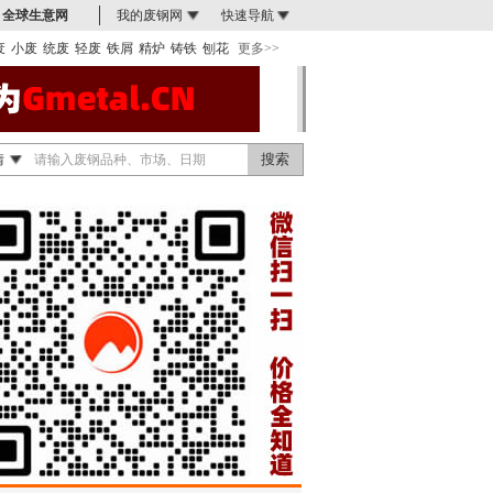
全球生意网
我的废钢网
快速导航
废
小废
统废
轻废
铁屑
精炉
铸铁
刨花
更多>>
情