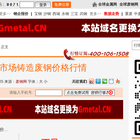
码：
全球金属网
全球废钢网
更多>>
钢企报价
|
宝钢
沙钢
西城
永钢
三宝
武钢
更多>>
数据走势
|
重废
中
行
 正文
徽市场铸造废钢价格行情
-05 来源：
废钢网
字体：
大
小
请输入手机号:
...