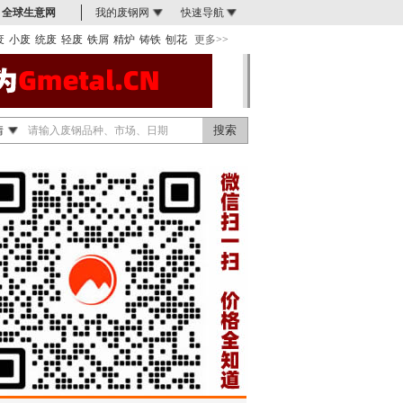
全球生意网
我的废钢网
快速导航
废
小废
统废
轻废
铁屑
精炉
铸铁
刨花
更多>>
情