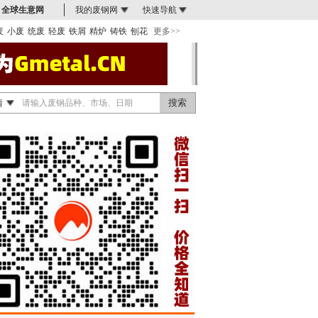
全球生意网
我的废钢网
快速导航
废
小废
统废
轻废
铁屑
精炉
铸铁
刨花
更多>>
情