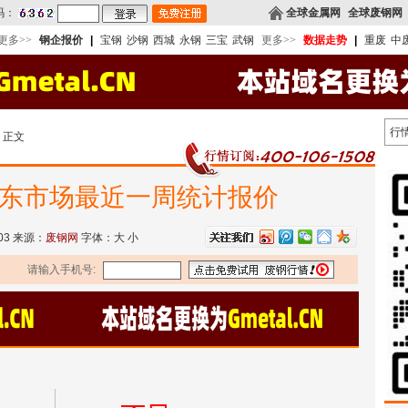
码：
全球金属网
全球废钢网
更多>>
钢企报价
|
宝钢
沙钢
西城
永钢
三宝
武钢
更多>>
数据走势
|
重废
中
行
 正文
华东市场最近一周统计报价
-03 来源：
废钢网
字体：
大
小
请输入手机号: