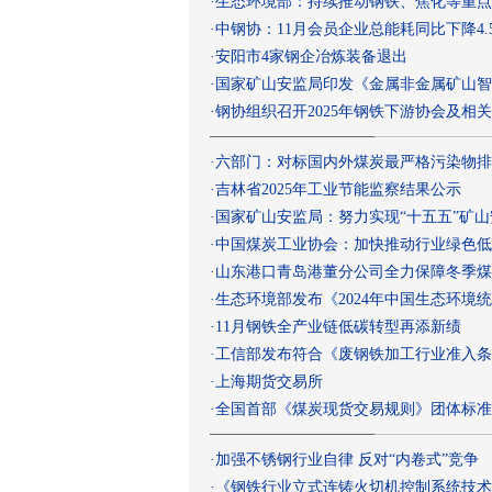
·
生态环境部：持续推动钢铁、焦化等重点
·
中钢协：11月会员企业总能耗同比下降4.5
·
安阳市4家钢企冶炼装备退出
·
国家矿山安监局印发《金属非金属矿山智
·
钢协组织召开2025年钢铁下游协会及相
·
六部门：对标国内外煤炭最严格污染物排
·
吉林省2025年工业节能监察结果公示
·
国家矿山安监局：努力实现“十五五”矿
·
中国煤炭工业协会：加快推动行业绿色低
·
山东港口青岛港董分公司全力保障冬季煤
·
生态环境部发布《2024年中国生态环境
·
11月钢铁全产业链低碳转型再添新绩
·
工信部发布符合《废钢铁加工行业准入条
·
上海期货交易所
·
全国首部《煤炭现货交易规则》团体标准
·
加强不锈钢行业自律 反对“内卷式”竞争
·
《钢铁行业立式连铸火切机控制系统技术