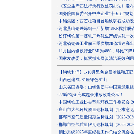
·
《安全生产违法行为行政处罚办法》发布
·
国务院国资委召开中央企业“十五五”规
·
中铝集团：西芒杜项目首船铁矿石成功发运
·
河北燕山钢铁炼钢一厂新增1#KR搅拌
·
松汀钢铁第一炼轧厂热轧生产线试轧一次
·
河北省钢铁工业前三季度增加值增速高出
·
11月国内钢铁行业PMI为48%，环比下降1
·
国家发改委：抓紧抓实煤炭清洁高效利用
·
【钢铁利润】1-10月黑色金属冶炼和压延加
·
山西已建成281座绿色矿山
·
山东省国资委：山钢集团与中国宝武重组
·
226家钢企完成超低排放改造公示！
·
中国钢铁工业协会节能环保工作委员会 20
·
唐山市大气环境质量达标规划（征求意见
·
邯郸市空气质量限期达标规划（2025-20
·
邯郸市空气质量限期达标规划（2025-20
·
钢协系统2025年度纪检工作总结交流会