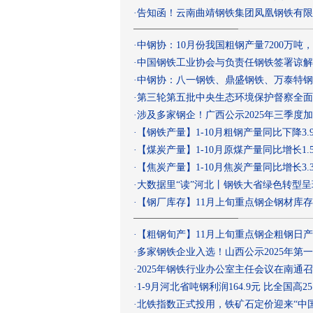
·
告知函！云南曲靖钢铁集团凤凰钢铁有限
·
中钢协：10月份我国粗钢产量7200万吨，
·
中国钢铁工业协会与负责任钢铁签署谅解
·
中钢协：八一钢铁、鼎盛钢铁、万泰特钢
·
第三轮第五批中央生态环境保护督察全面
·
涉及多家钢企！广西公示2025年三季度
·
【钢铁产量】1-10月粗钢产量同比下降3.
·
【煤炭产量】1-10月原煤产量同比增长1.
·
【焦炭产量】1-10月焦炭产量同比增长3.
·
大数据里“读”河北丨钢铁大省绿色转型
·
【钢厂库存】11月上旬重点钢企钢材库
·
【粗钢旬产】11月上旬重点钢企粗钢日
·
多家钢铁企业入选！山西公示2025年第
·
2025年钢铁行业办公室主任会议在南通
·
1-9月河北省吨钢利润164.9元 比全国高25
·
北铁指数正式投用，铁矿石定价迎来“中