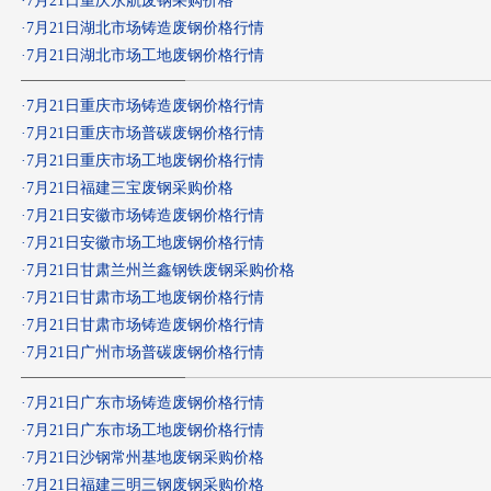
·
7月21日重庆永航废钢采购价格
·
7月21日湖北市场铸造废钢价格行情
·
7月21日湖北市场工地废钢价格行情
·
7月21日重庆市场铸造废钢价格行情
·
7月21日重庆市场普碳废钢价格行情
·
7月21日重庆市场工地废钢价格行情
·
7月21日福建三宝废钢采购价格
·
7月21日安徽市场铸造废钢价格行情
·
7月21日安徽市场工地废钢价格行情
·
7月21日甘肃兰州兰鑫钢铁废钢采购价格
·
7月21日甘肃市场工地废钢价格行情
·
7月21日甘肃市场铸造废钢价格行情
·
7月21日广州市场普碳废钢价格行情
·
7月21日广东市场铸造废钢价格行情
·
7月21日广东市场工地废钢价格行情
·
7月21日沙钢常州基地废钢采购价格
·
7月21日福建三明三钢废钢采购价格