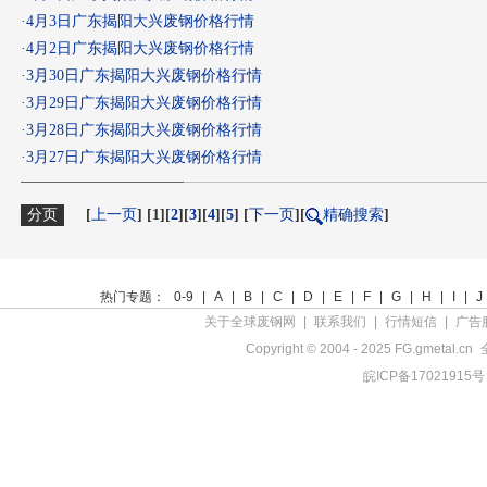
·
4月3日广东揭阳大兴废钢价格行情
·
4月2日广东揭阳大兴废钢价格行情
·
3月30日广东揭阳大兴废钢价格行情
·
3月29日广东揭阳大兴废钢价格行情
·
3月28日广东揭阳大兴废钢价格行情
·
3月27日广东揭阳大兴废钢价格行情
分页
[
上一页
] [1][
2
][
3
][
4
][
5
] [
下一页
][
精确搜索
]
热门专题：
0-9
|
A
|
B
|
C
|
D
|
E
|
F
|
G
|
H
|
I
|
J
关于全球废钢网
|
联系我们
|
行情短信
|
广告
Copyright © 2004 - 2025 FG.gmetal.cn
皖ICP备17021915号